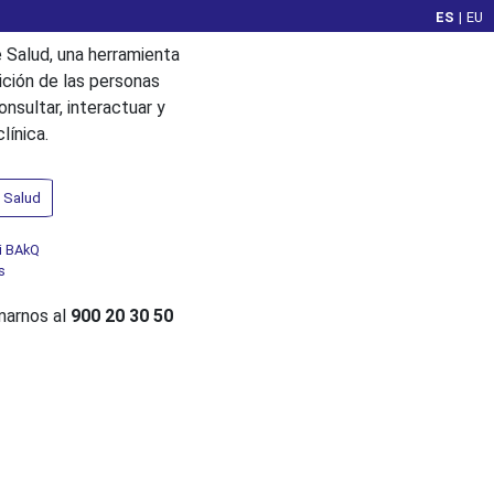
ES
|
EU
 Salud, una herramienta
ición de las personas
sultar, interactuar y
línica.
 Salud
i BAkQ
s
amarnos al
900 20 30 50